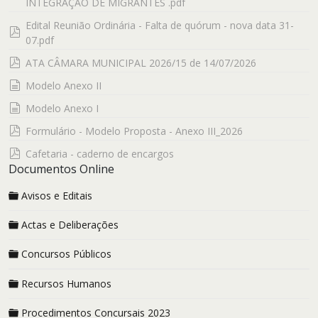
INTEGRAÇÃO DE MIGRANTES .pdf
Edital Reunião Ordinária - Falta de quórum - nova data 31-
pdf
07.pdf
pdf
ATA CÂMARA MUNICIPAL 2026/15 de 14/07/2026
documento
Modelo Anexo II
documento
Modelo Anexo I
pdf
Formulário - Modelo Proposta - Anexo III_2026
pdf
Cafetaria - caderno de encargos
Documentos Online
Avisos e Editais
Actas e Deliberações
Concursos Públicos
Recursos Humanos
Procedimentos Concursais 2023