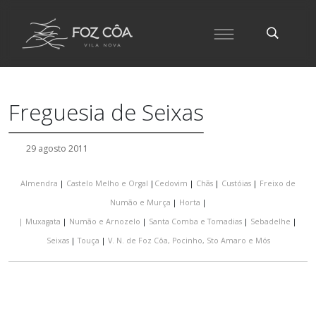
Freguesia de Seixas
29 agosto 2011
Almendra
|
Castelo Melho e Orgal
|
Cedovim
|
Chãs
|
Custóias
|
Freixo de
Numão e Murça
|
Horta
|
|
Muxagata
|
Numão e Arnozelo
|
Santa Comba e Tomadias
|
Sebadelhe
|
Seixas
|
Touça
|
V. N. de Foz Côa, Pocinho, Sto Amaro e Mós