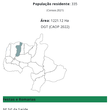
População residente:
335
(
Censos 2021)
Área:
1221.12
Ha
DGT (CAOP 2022)
Festas e Romarias
Nª Srª da Saúde