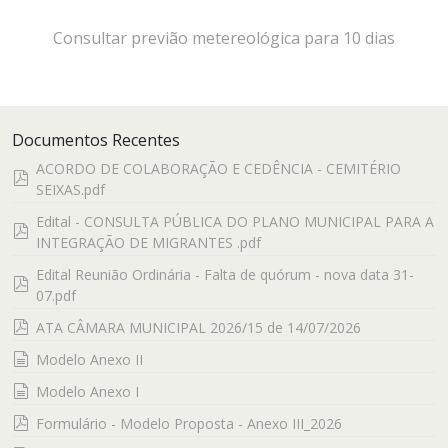
Consultar previão metereológica para 10 dias
Documentos Recentes
ACORDO DE COLABORAÇÃO E CEDÊNCIA - CEMITÉRIO
pdf
SEIXAS.pdf
Edital - CONSULTA PÚBLICA DO PLANO MUNICIPAL PARA A
pdf
INTEGRAÇÃO DE MIGRANTES .pdf
Edital Reunião Ordinária - Falta de quórum - nova data 31-
pdf
07.pdf
pdf
ATA CÂMARA MUNICIPAL 2026/15 de 14/07/2026
documento
Modelo Anexo II
documento
Modelo Anexo I
pdf
Formulário - Modelo Proposta - Anexo III_2026