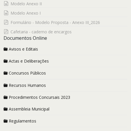
documento
Modelo Anexo II
documento
Modelo Anexo I
pdf
Formulário - Modelo Proposta - Anexo III_2026
pdf
Cafetaria - caderno de encargos
Documentos Online
Avisos e Editais
Actas e Deliberações
Concursos Públicos
Recursos Humanos
Procedimentos Concursais 2023
Assembleia Municipal
Regulamentos