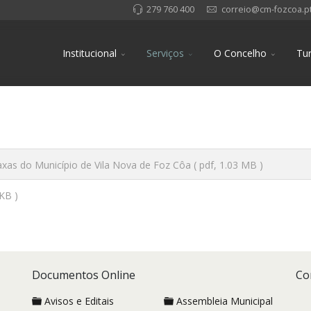
279 760 400
correio@cm-fozcoa.p
Institucional
Serviços
O Concelho
Tu
xas do Município de Vila Nova de Foz Côa
( pdf, 1.03 MB )
 KB )
Documentos Online
Co
Avisos e Editais
Assembleia Municipal