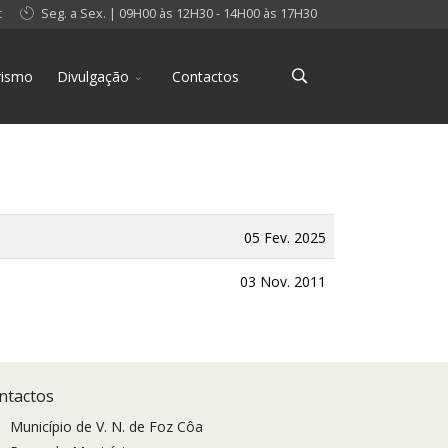
t
Seg. a Sex. | 09H00 às 12H30 - 14H00 às 17H30
rismo
Divulgação
Contactos
05 Fev. 2025
03 Nov. 2011
ntactos
Município de V. N. de Foz Côa