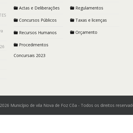
Actas e Deliberações
Regulamentos
TES
Concursos Públicos
Taxas e licenças
va
Orçamento
Recursos Humanos
Procedimentos
26
Concursais 2023
2026 Município de vila Nova de Foz Côa - Todos os direitos reservad