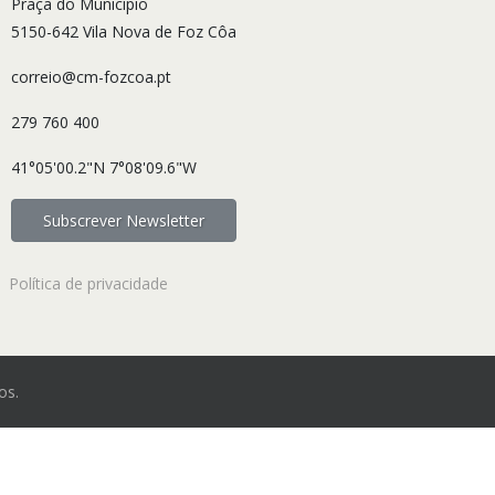
Praça do Município
5150-642 Vila Nova de Foz Côa
correio@cm-fozcoa.pt
279 760 400
41°05'00.2"N 7°08'09.6"W
Subscrever Newsletter
Política de privacidade
os.