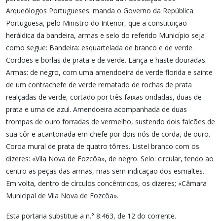
Arqueólogos Portugueses: manda o Governo da República
Portuguesa, pelo Ministro do Interior, que a constituição
heráldica da bandeira, armas e selo do referido Município seja
como segue: Bandeira: esquartelada de branco e de verde.
Cordões e borlas de prata e de verde. Lança e haste douradas.
Armas: de negro, com uma amendoeira de verde florida e sainte
de um contrachefe de verde rematado de rochas de prata
realçadas de verde, cortado por três faixas ondadas, duas de
prata e uma de azul. Amendoeira acompanhada de duas
trompas de ouro forradas de vermelho, sustendo dois falcões de
sua côr e acantonada em chefe por dois nós de corda, de ouro.
Coroa mural de prata de quatro tôrres. Listel branco com os
dizeres: «Vila Nova de Fozcôa», de negro. Selo: circular, tendo ao
centro as peças das armas, mas sem indicação dos esmaltes.
Em volta, dentro de círculos concêntricos, os dizeres; «Câmara
Municipal de Vila Nova de Fozcôa».
Esta portaria substitue a n.° 8:463, de 12 do corrente.