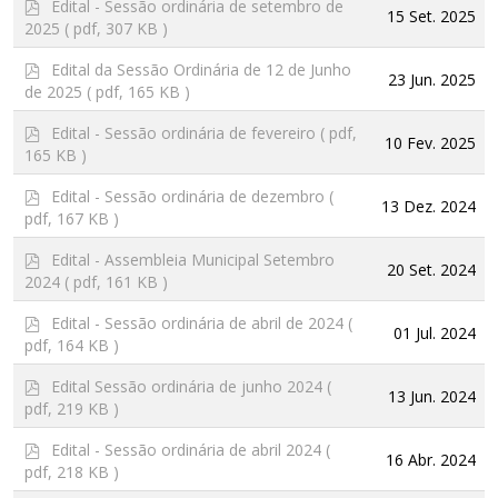
p
Edital - Sessão ordinária de setembro de
15 Set. 2025
d
2025
( pdf, 307 KB )
f
p
Edital da Sessão Ordinária de 12 de Junho
23 Jun. 2025
d
de 2025
( pdf, 165 KB )
f
p
Edital - Sessão ordinária de fevereiro
( pdf,
10 Fev. 2025
d
165 KB )
f
p
Edital - Sessão ordinária de dezembro
(
13 Dez. 2024
d
pdf, 167 KB )
f
p
Edital - Assembleia Municipal Setembro
20 Set. 2024
d
2024
( pdf, 161 KB )
f
p
Edital - Sessão ordinária de abril de 2024
(
01 Jul. 2024
d
pdf, 164 KB )
f
p
Edital Sessão ordinária de junho 2024
(
13 Jun. 2024
d
pdf, 219 KB )
f
p
Edital - Sessão ordinária de abril 2024
(
16 Abr. 2024
d
pdf, 218 KB )
f