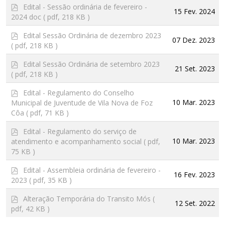
p
Edital - Sessão ordinária de fevereiro -
15 Fev. 2024
d
2024 doc
( pdf, 218 KB )
f
p
Edital Sessão Ordinária de dezembro 2023
07 Dez. 2023
d
( pdf, 218 KB )
f
p
Edital Sessão Ordinária de setembro 2023
21 Set. 2023
d
( pdf, 218 KB )
f
p
Edital - Regulamento do Conselho
d
10 Mar. 2023
Municipal de Juventude de Vila Nova de Foz
f
Côa
( pdf, 71 KB )
p
Edital - Regulamento do serviço de
d
10 Mar. 2023
atendimento e acompanhamento social
( pdf,
f
75 KB )
p
Edital - Assembleia ordinária de fevereiro -
16 Fev. 2023
d
2023
( pdf, 35 KB )
f
p
Alteração Temporária do Transito Mós
(
12 Set. 2022
d
pdf, 42 KB )
f