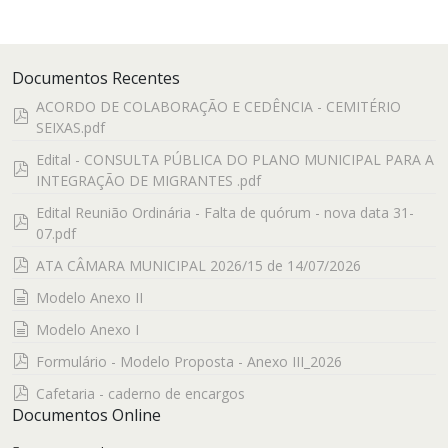
Documentos Recentes
ACORDO DE COLABORAÇÃO E CEDÊNCIA - CEMITÉRIO
pdf
SEIXAS.pdf
Edital - CONSULTA PÚBLICA DO PLANO MUNICIPAL PARA A
pdf
INTEGRAÇÃO DE MIGRANTES .pdf
Edital Reunião Ordinária - Falta de quórum - nova data 31-
pdf
07.pdf
pdf
ATA CÂMARA MUNICIPAL 2026/15 de 14/07/2026
documento
Modelo Anexo II
documento
Modelo Anexo I
pdf
Formulário - Modelo Proposta - Anexo III_2026
pdf
Cafetaria - caderno de encargos
Documentos Online