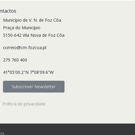
ntactos
Município de V. N. de Foz Côa
Praça do Município
5150-642 Vila Nova de Foz Côa
correio@cm-fozcoa.pt
279 760 400
41°05'00.2"N 7°08'09.6"W
Subscrever Newsletter
Política de privacidade
os.