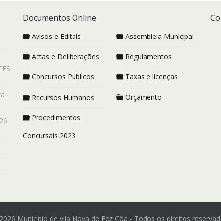
Documentos Online
Co
Avisos e Editais
Assembleia Municipal
Actas e Deliberações
Regulamentos
TES
Concursos Públicos
Taxas e licenças
va
Orçamento
Recursos Humanos
Procedimentos
26
Concursais 2023
2026 Município de vila Nova de Foz Côa - Todos os direitos reservad