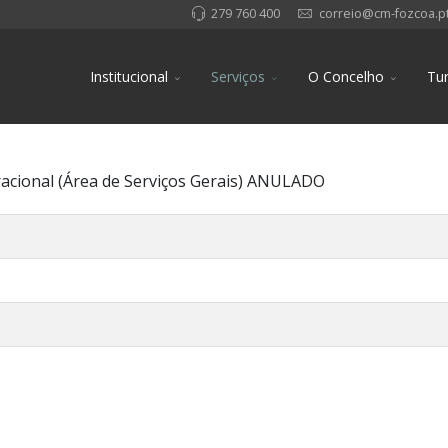
279 760 400
correio@cm-fozcoa.p
Institucional
Serviços
O Concelho
Tu
acional (Área de Serviços Gerais) ANULADO