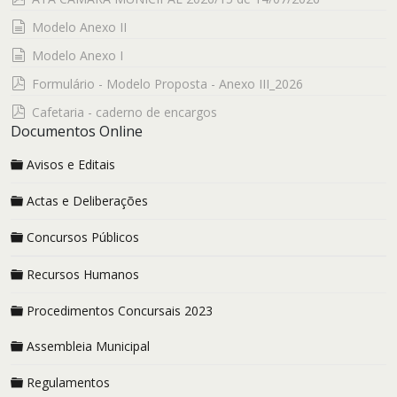
documento
Modelo Anexo II
documento
Modelo Anexo I
pdf
Formulário - Modelo Proposta - Anexo III_2026
pdf
Cafetaria - caderno de encargos
Documentos Online
Avisos e Editais
Actas e Deliberações
Concursos Públicos
Recursos Humanos
Procedimentos Concursais 2023
Assembleia Municipal
Regulamentos