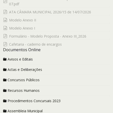
pdf
07.pdf
pdf
ATA CÂMARA MUNICIPAL 2026/15 de 14/07/2026
documento
Modelo Anexo II
documento
Modelo Anexo I
pdf
Formulário - Modelo Proposta - Anexo III_2026
pdf
Cafetaria - caderno de encargos
Documentos Online
Avisos e Editais
Actas e Deliberações
Concursos Públicos
Recursos Humanos
Procedimentos Concursais 2023
Assembleia Municipal